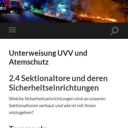
Freiw.
Feuerwehr
Garching/Alz
e.V.
Suchfe
Mobile-
ein-/a
Menü
ein-/ausblenden
Unterweisung UVV und
Atemschutz
2.4 Sektionaltore und deren
Sicherheitseinrichtungen
Welche Sicherheitseinrichtungen sind an unseren
Sektionaltoren verbaut und wie ist mit ihnen
umzugehen?