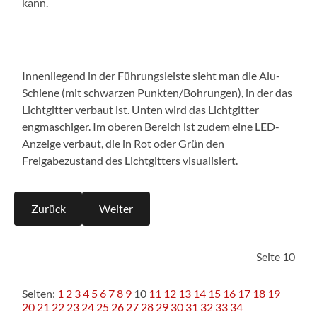
kann.
Innenliegend in der Führungsleiste sieht man die Alu-
Schiene (mit schwarzen Punkten/Bohrungen), in der das
Lichtgitter verbaut ist. Unten wird das Lichtgitter
engmaschiger. Im oberen Bereich ist zudem eine LED-
Anzeige verbaut, die in Rot oder Grün den
Freigabezustand des Lichtgitters visualisiert.
Zurück
Weiter
Seite 10
Seiten:
1
2
3
4
5
6
7
8
9
10
11
12
13
14
15
16
17
18
19
20
21
22
23
24
25
26
27
28
29
30
31
32
33
34